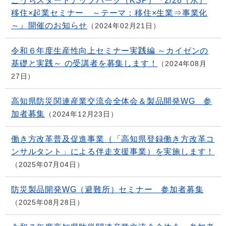
こうちスタートアップパーク（KSP）『2/28（水）
移住×起業セミナー ～テーマ：移住×生業⇒事業化
～』開催のお知らせ
2024年02月21日
令和６年度生産性向上セミナー実践編 ～カイゼンの
基礎と実践～ の受講者を募集します！
2024年08月
27日
高知県防災関連産業交流会全体会＆製品開発WG 参
加者募集
2024年12月23日
働き方改革普及促進事業（「高知県登録働き方改革コ
ンサルタント」による伴走支援事業）を実施します！
2025年07月04日
防災製品開発WG（避難所）セミナー 参加者募集
2025年08月28日