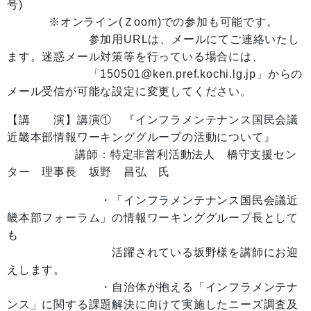
号
※オンライン(Ｚoom)での参加も可能です。
参加用URLは、メールにてご連絡いたし
ます。迷惑メール対策等を行っている場合には、
「150501@ken.pref.kochi.lg.jp」からの
メール受信が可能な設定に変更してください。
【講 演】講演① 『インフラメンテナンス国民会議
近畿本部情報ワーキンググループの活動について』
講師：特定非営利活動法人 橋守支援セン
ター 理事長 坂野 昌弘 氏
・「インフラメンテナンス国民会議近
畿本部フォーラム」の情報ワーキンググループ長として
も
活躍されている坂野様を講師にお迎
えします。
・自治体が抱える「インフラメンテナ
ンス」に関する課題解決に向けて実施したニーズ調査及