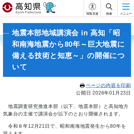
閲覧支援
検索
メニュー
地震本部地域講演会 in 高知「昭
和南海地震から80年～巨大地震に
備える技術と知恵～」の開催につ
いて
ページの内容を印刷
公開日 2026年01月23日
地震調査研究推進本部（以下、地震本部）と高知地方
気象台の主催で講演会が以下のとおり開催されます。
令和８年12月21日で、昭和南海地震発生から80年を
迎えます。