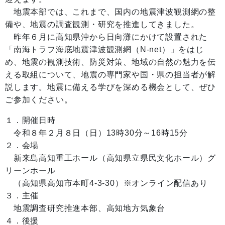
地震本部では、これまで、国内の地震津波観測網の整
備や、地震の調査観測・研究を推進してきました。
昨年６月に高知県沖から日向灘にかけて設置された
「南海トラフ海底地震津波観測網（N-net）」をはじ
め、地震の観測技術、防災対策、地域の自然の魅力を伝
える取組について、地震の専門家や国・県の担当者が解
説します。地震に備える学びを深める機会として、ぜひ
ご参加ください。
１．開催日時
令和８年２月８日（日）13時30分～16時15分
２．会場
新来島高知重工ホール（高知県立県民文化ホール）グ
リーンホール
（高知県高知市本町4-3-30）※オンライン配信あり
３．主催
地震調査研究推進本部、高知地方気象台
４．後援