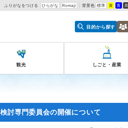
ふりがなをつける
ひらがな
Romaji
背景色
標準
黄
青
目的から探す
観光
しごと・産業
制検討専門委員会の開催について