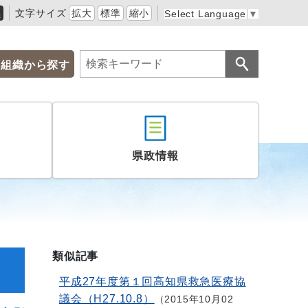
黒
文字サイズ
拡大
標準
縮小
Select Language
▼
組織から探す
県政情報
類似記事
平成27年度第１回高知県救急医療協
議会（H27.10.8）
2015年10月02