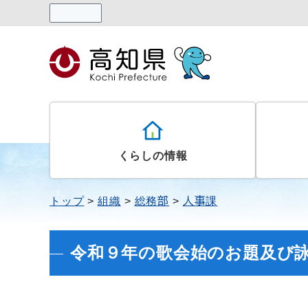
読み上げる
くらしの情報
トップ
組織
総務部
人事課
令和９年の歌会始のお題及び