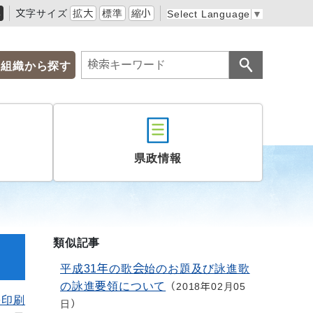
黒
文字サイズ
拡大
標準
縮小
Select Language
▼
組織から探す
県政情報
類似記事
平成31年の歌会始のお題及び詠進歌
の詠進要領について
2018年02月05
を印刷
日