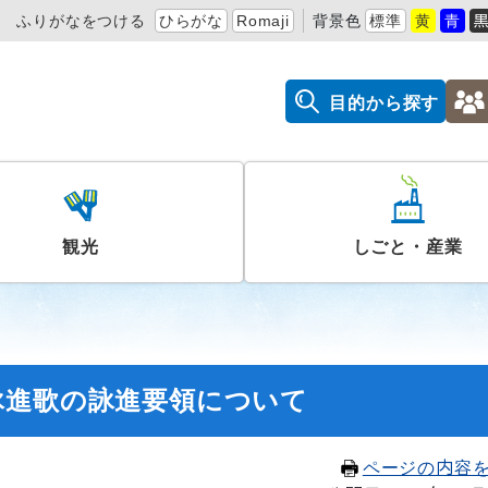
ふりがなをつける
ひらがな
Romaji
背景色
標準
黄
青
目的から探す
観光
しごと・産業
詠進歌の詠進要領について
ページの内容