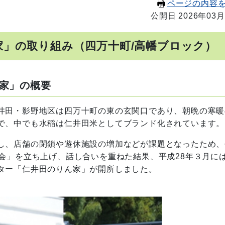
ページの内容
公開日 2026年03月
」の取り組み（四万十町/高幡ブロック）
家」の概要
井田・影野地区は四万十町の東の玄関口であり、朝晩の寒暖
で、中でも水稲は仁井田米としてブランド化されています。
し、店舗の閉鎖や遊休施設の増加などが課題となったため、
会」を立ち上げ、話し合いを重ねた結果、平成28年３月に
ター「仁井田のりん家」が開所しました。