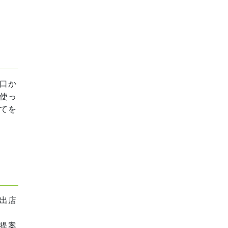
口か
使っ
てを
出店
提案