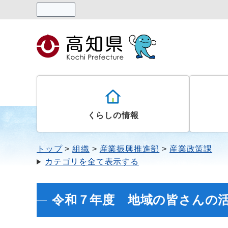
読み上げる
くらしの情報
トップ
組織
産業振興推進部
産業政策課
カテゴリを全て表示する
令和７年度 地域の皆さんの