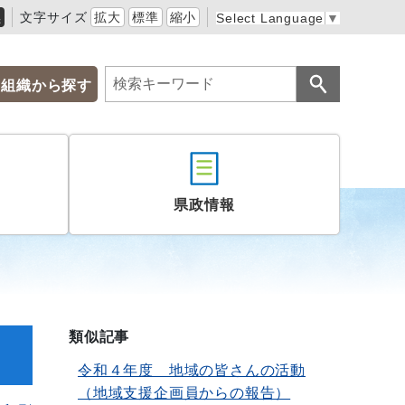
黒
文字サイズ
拡大
標準
縮小
Select Language
▼
組織から探す
県政情報
類似記事
令和４年度 地域の皆さんの活動
（地域支援企画員からの報告）