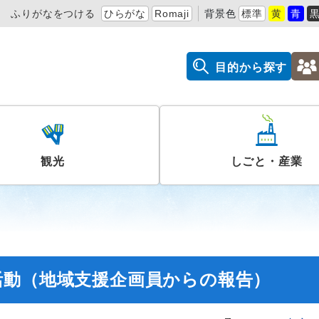
ふりがなをつける
ひらがな
Romaji
背景色
標準
黄
青
目的から探す
観光
しごと・産業
活動（地域支援企画員からの報告）