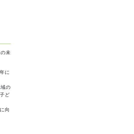
域の未
年に
地域の
子ど
に向