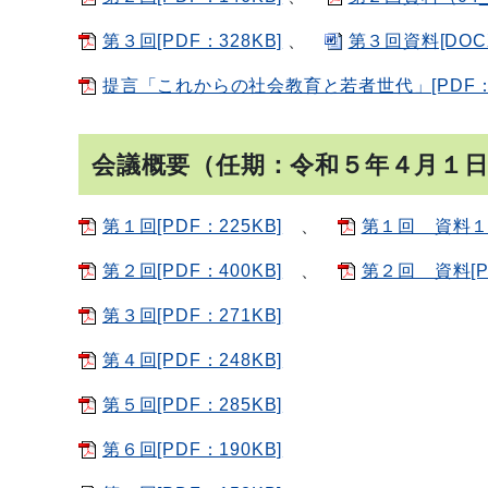
第３回[PDF：328KB]
、
第３回資料[DOCX
提言「これからの社会教育と若者世代」[PDF：9.
会議概要（任期：令和５年４月１
第１回[PDF：225KB]
、
第１回 資料１～
第２回[PDF：400KB]
、
第２回 資料[PD
第３回[PDF：271KB]
第４回[PDF：248KB]
第５回[PDF：285KB]
第６回[PDF：190KB]