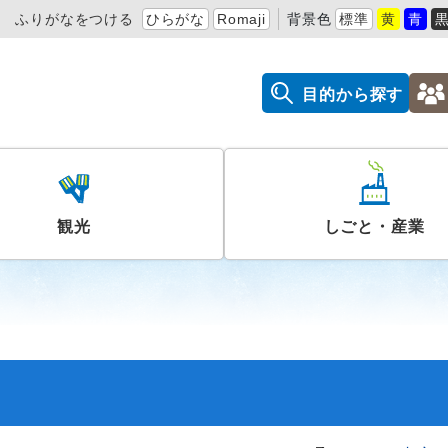
ふりがなをつける
ひらがな
Romaji
背景色
標準
黄
青
目的から探す
観光
しごと・産業