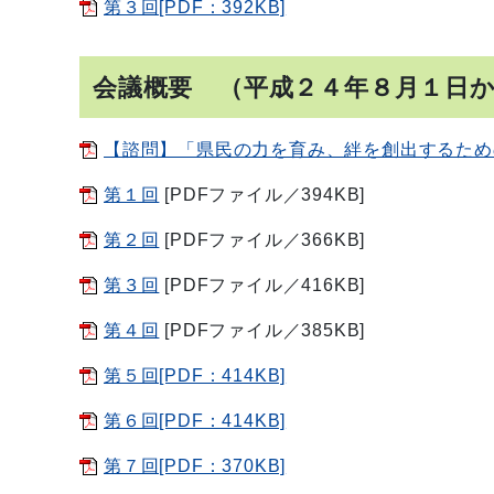
第３回[PDF：392KB]
会議概要 （平成２４年８月１日
【諮問】「県民の力を育み、絆を創出するため
第１回
[PDFファイル／394KB]
第２回
[PDFファイル／366KB]
第３回
[PDFファイル／416KB]
第４回
[PDFファイル／385KB]
第５回[PDF：414KB]
第６回[PDF：414KB]
第７回[PDF：370KB]