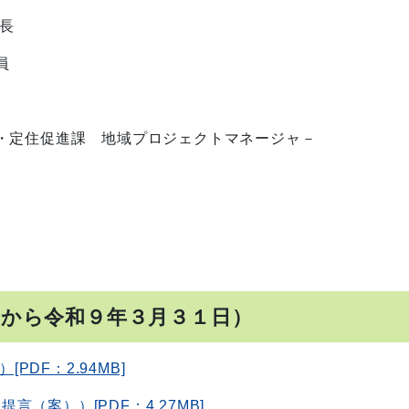
長
員
定住促進課 地域プロジェクトマネージャ－
日から令和９年３月３１日）
PDF：2.94MB]
提言（案））[PDF：4.27MB]