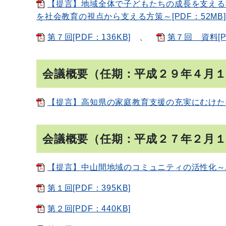
【提言】地域全体で子どもたちの成長を支える
を社会教育の視点から支える方策～[PDF：52MB]
第７回[PDF：136KB]
、
第７回 資料[P
会議概要（任期：平成２９年４月
【提言】高知県の家庭教育支援の充実にむけた推進
会議概要（任期：平成２７年２月
【提言】中山間地域のコミュニティの活性化～ふ
第１回[PDF：395KB]
第２回[PDF：440KB]