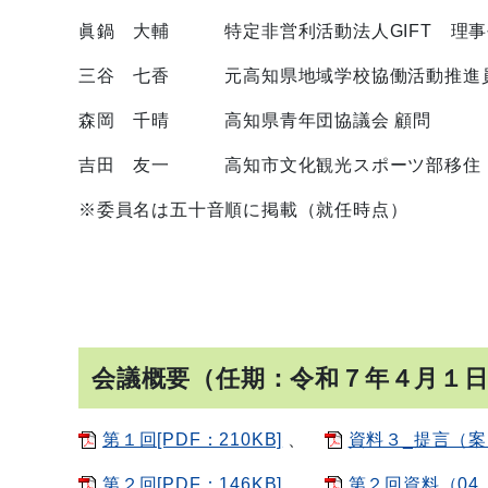
眞鍋 大輔 特定非営利活動法人GIFT 理事
三谷 七香 元高知県地域学校協働活動推進
森岡 千晴 高知県青年団協議会 顧問
吉田 友一 高知市文化観光スポーツ部移住・
※委員名は五十音順に掲載（就任時点）
会議概要（任期：令和７年４月１
第１回[PDF：210KB]
、
資料３_提言（案）[
第２回[PDF：146KB]
、
第２回資料（04_