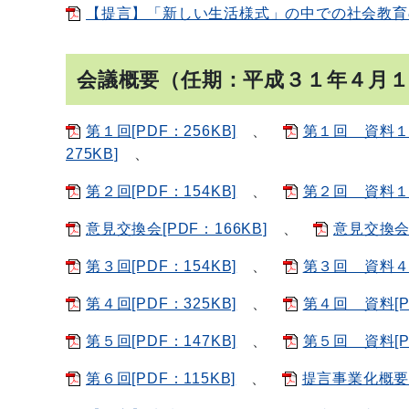
【提言】「新しい生活様式」の中での社会教育の在
会議概要（任期：平成３１年４月
第１回[PDF：256KB]
、
第１回 資料１～
275KB]
、
第２回[PDF：154KB]
、
第２回 資料１[
意見交換会[PDF：166KB]
、
意見交換会 
第３回[PDF：154KB]
、
第３回 資料４、
第４回[PDF：325KB]
、
第４回 資料[P
第５回[PDF：147KB]
、
第５回 資料[P
第６回[PDF：115KB]
、
提言事業化概要[P