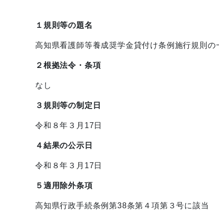
１規則等の題名
高知県看護師等養成奨学金貸付け条例施行規則の
２根拠法令・条項
なし
３規則等の制定日
令和８年３月17日
４結果の公示日
令和８年３月17日
５適用除外条項
高知県行政手続条例第38条第４項第３号に該当