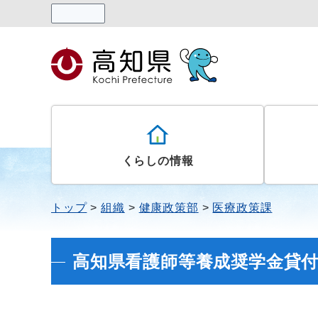
読み上げる
くらしの情報
トップ
組織
健康政策部
医療政策課
高知県看護師等養成奨学金貸