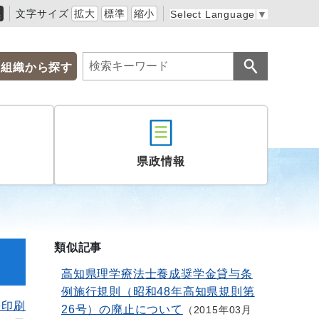
黒
文字サイズ
拡大
標準
縮小
Select Language
▼
組織から探す
県政情報
類似記事
高知県理学療法士養成奨学金貸与条
例施行規則（昭和48年高知県規則第
を印刷
26号）の廃止について
2015年03月