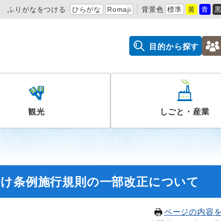
ふりがなをつける
ひらがな
Romaji
背景色
標準
黄
青
目的から探す
観光
しごと・産業
付け条例施行規則の一部改正について
ページの内容