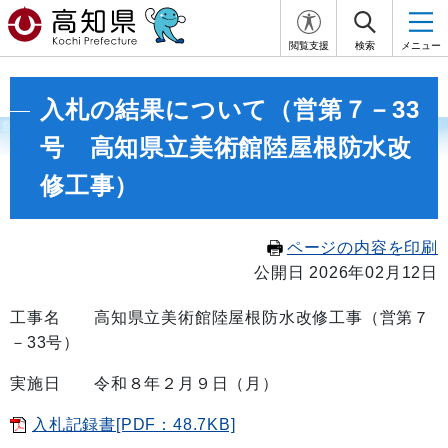
閲覧支援
検索
メニュー
入札の結果について（営第７－33
号 高知県立美術館陸屋根防水改
修工事）
ページの内容を印刷
公開日 2026年02月12日
工事名 高知県立美術館陸屋根防水改修工事（営第７
－33号）
実施日 令和８年２月９日（月）
入札記録書[PDF：48.7KB]