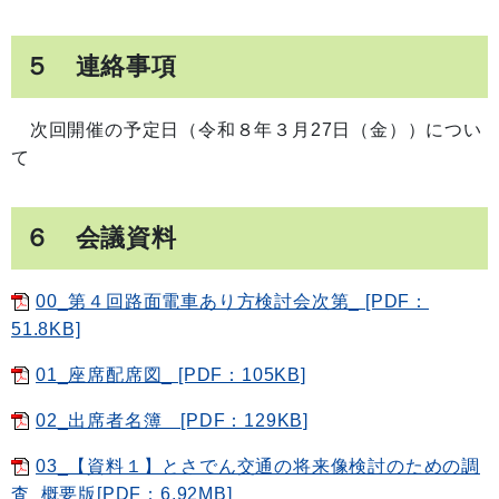
５ 連絡事項
次回開催の予定日（令和８年３月27日（金））につい
て
６ 会議資料
00_第４回路面電車あり方検討会次第_ [PDF：
51.8KB]
01_座席配席図_ [PDF：105KB]
02_出席者名簿 [PDF：129KB]
03_【資料１】とさでん交通の将来像検討のための調
査_概要版[PDF：6.92MB]