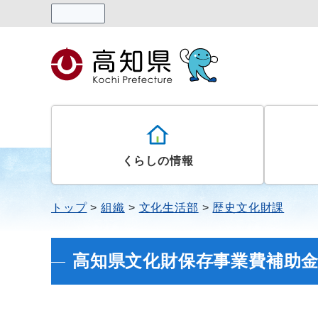
読み上げる
くらしの情報
トップ
組織
文化生活部
歴史文化財課
高知県文化財保存事業費補助