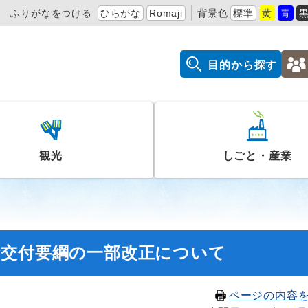
ふりがなをつける
ひらがな
Romaji
背景色
標準
黄
青
目的から探す
観光
しごと・産業
金交付要綱の一部改正について
ページの内容