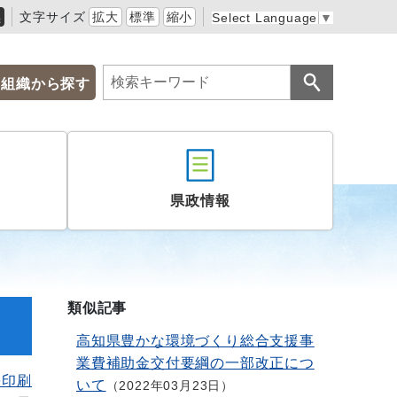
黒
文字サイズ
拡大
標準
縮小
Select Language
▼
組織から探す
県政情報
類似記事
高知県豊かな環境づくり総合支援事
業費補助金交付要綱の一部改正につ
を印刷
いて
2022年03月23日