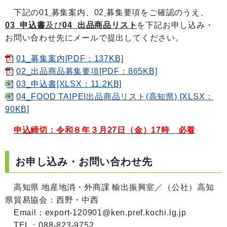
下記の01
募集案内、02
募集要項をご確認のうえ、
03_申込書
及び
04_
出品商品リスト
を下記お申し込み・
お問い合わせ先にメールで提出してください。
01_募集案内[PDF：137KB]
02_出品商品募集要項[PDF：865KB]
03_申込書[XLSX：11.2KB]
04_FOOD TAIPEI出品商品リスト(高知県) [XLSX：
90KB]
申込締切：令和８年３月27日（金）17時 必着
お申し込み・お問い合わせ先
高知県 地産地消・外商課 輸出振興室／（公社）高知
県貿易協会：西野・中西
Email：export-120901@ken.pref.kochi.lg.jp
TEL：088-823-9752