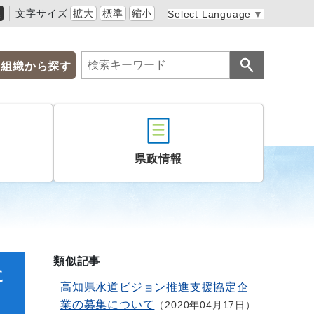
黒
文字サイズ
拡大
標準
縮小
Select Language
▼
組織から探す
県政情報
類似記事
に
高知県水道ビジョン推進支援協定企
業の募集について
2020年04月17日