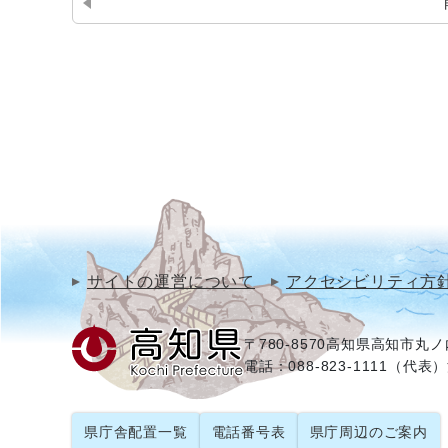
サイトの運営について
アクセシビリティ方
〒780-8570
高知県高知市丸ノ内
電話：088-823-1111（代表）
県庁舎配置一覧
電話番号表
県庁周辺のご案内