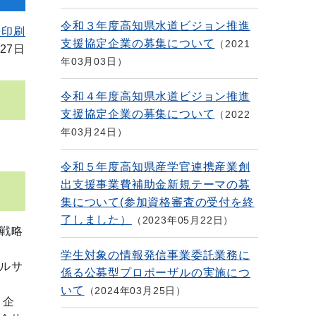
令和３年度高知県水道ビジョン推進
を印刷
支援協定企業の募集について
2021
27日
年03月03日
令和４年度高知県水道ビジョン推進
支援協定企業の募集について
2022
年03月24日
令和５年度高知県産学官連携産業創
出支援事業費補助金新規テーマの募
集について(参加資格審査の受付を終
了しました）
2023年05月22日
戦略
学生対象の情報発信事業委託業務に
ルサ
係る公募型プロポーザルの実施につ
いて
2024年03月25日
、企