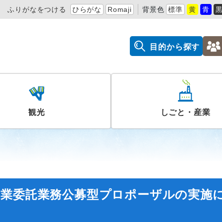
ふりがなをつける
ひらがな
Romaji
背景色
標準
黄
青
目的から探す
観光
しごと・産業
事業委託業務公募型プロポーザルの実施