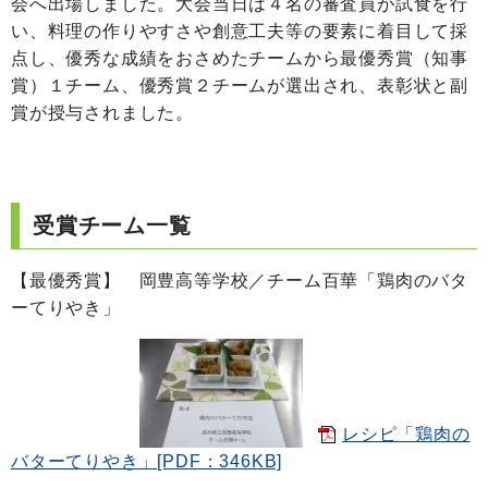
会へ出場しました。大会当日は４名の審査員が試食を行
い、料理の作りやすさや創意工夫等の要素に着目して採
点し、優秀な成績をおさめたチームから最優秀賞（知事
賞）１チーム、優秀賞２チームが選出され、表彰状と副
賞が授与されました。
受賞チーム一覧
【最優秀賞】 岡豊高等学校／チーム百華「鶏肉のバタ
ーてりやき」
レシピ「鶏肉の
バターてりやき」[PDF：346KB]