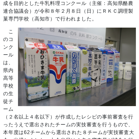
成を
目的とした牛乳料理コンクール（主催：高知県酪農
連合協議会）が令和８年２月
８日（日）にＲＫＣ調理製
菓専門学校（高知市）で行われました。
こ
のコ
ンク
ール
は、
県内
高等
学校
の生
徒チ
ーム
（２名以上４名以下）
が作成した
レ
シピの事前審査を行
ったうえで選出されたチームの実技審査を行うもので、
本年度は62チームから選出された８チ
ームが実技審査大