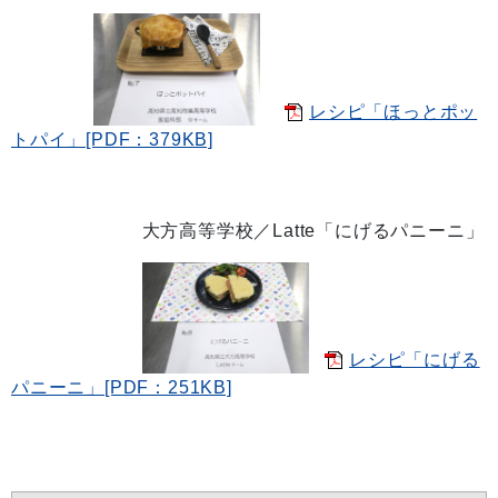
レシピ「ほっとポッ
トパイ」[PDF：379KB]
大方高等学校／Latte「にげるパニーニ」
レシピ「にげる
パニーニ」[PDF：251KB]