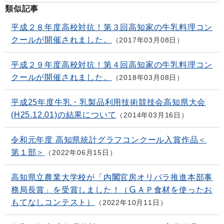
類似記事
平成２８年度高校対抗！第３回高知家の牛乳料理コン
クールが開催されました。
2017年03月08日
平成２９年度高校対抗！第４回高知家の牛乳料理コン
クールが開催されました。
2018年03月08日
平成25年度牛乳・乳製品利用技術競技会高知県大会
(H25.12.01)の結果について
2014年03月16日
令和元年度 高知県統計グラフコンクール入賞作品＜
第１部＞
2022年06月15日
高知県立農業大学校が「内閣官房オリパラ推進本部事
務局長賞」を受賞しました！（ＧＡＰ食材を使ったお
もてなしコンテスト）
2022年10月11日