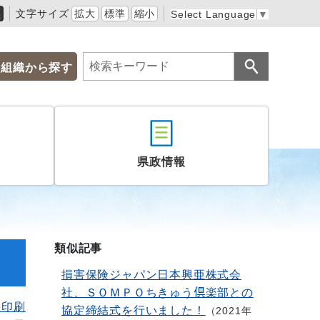
黒
文字サイズ
拡大
標準
縮小
Select Language
▼
組織から探す
県政情報
類似記事
損害保険ジャパン日本興亜株式会
社、ＳＯＭＰＯちきゅう倶楽部との
を印刷
協定締結式を行いました！
2021年