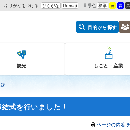
ふりがなをつける
ひらがな
Romaji
背景色
標準
黄
青
目的から探す
観光
しごと・産業
策課
締結式を行いました！
ページの内容