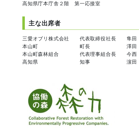
高知県庁本庁舎２階 第一応接室
主な出席者
三愛オブリ株式会社 代表取締役社長 隼田
本山町 町長 澤田 
本山町森林組合 代表理事組合長 今西
高知県 知事 濵田 