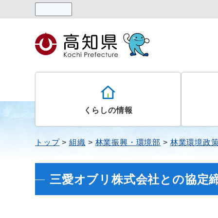
読み上げる
くらしの情報
トップ
組織
林業振興・環境部
林業環境政
三愛オブリ株式会社との協定