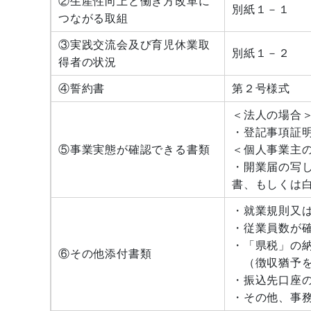
②生産性向上と働き方改革に
別紙１－１
つながる取組
③実践交流会及び育児休業取
別紙１－２
得者の状況
④誓約書
第２号様式
＜法人の場合
・登記事項証
⑤事業実態が確認できる書類
＜個人事業主
・開業届の写
書、もしくは
・就業規則又
・従業員数が
・「県税」の
⑥その他添付書類
（徴収猶予を
・振込先口座
・その他、事