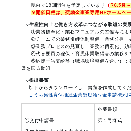
県内で13回開催を予定しています
（
R8.5月
※開催日程は、奨励金事業専用HPホームペ
○生産性向上と働き方改革につながる取組の実
①業務標準化：業務マニュアルの整備等により
②チームでの業務引継体制整備：業務分担・共
③業務プロセスの見直し：業務の簡素化、効率
④代替要員の確保：育児休業取得者の業務を補
⑤応援手当支給等（職場環境整備を含む）：業
備を図る取組
○提出書類
以下からダウンロードし、書類を作成してくだ
こうち男性育休推進企業奨励給付金申請様式[XLS
必要書類
①交付申請書
第１号様式