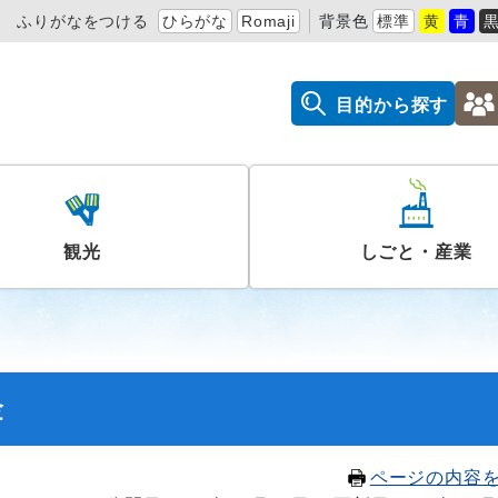
ふりがなをつける
ひらがな
Romaji
背景色
標準
黄
青
目的から探す
観光
しごと・産業
金
ページの内容