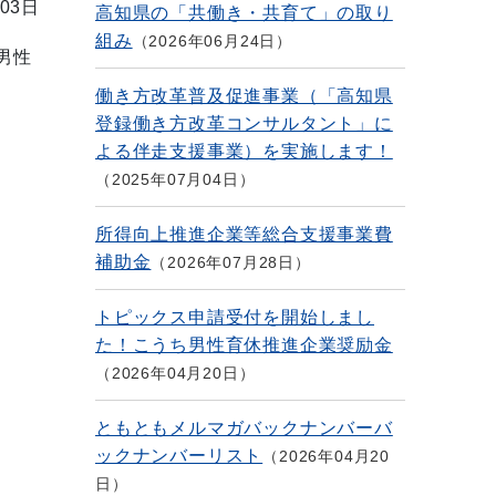
03日
高知県の「共働き・共育て」の取り
組み
2026年06月24日
男性
働き方改革普及促進事業（「高知県
登録働き方改革コンサルタント」に
よる伴走支援事業）を実施します！
2025年07月04日
所得向上推進企業等総合支援事業費
補助金
2026年07月28日
トピックス申請受付を開始しまし
た！こうち男性育休推進企業奨励金
2026年04月20日
ともともメルマガバックナンバーバ
ックナンバーリスト
2026年04月20
日