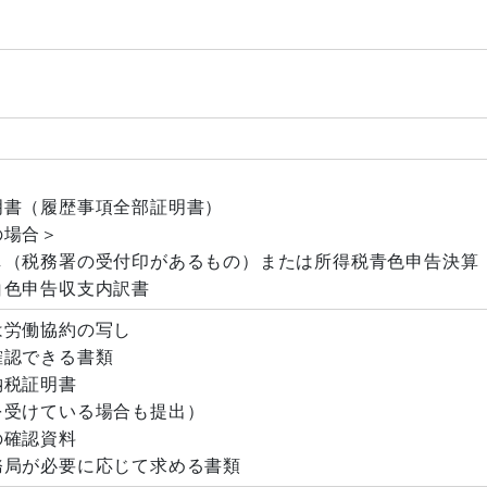
＞
明書（履歴事項全部証明書）
の場合＞
し（税務署の受付印があるもの）または所得税青色申告決算
白色申告収支内訳書
は労働協約の写し
確認できる書類
納税証明書
受けている場合も提出）
の確認資料
務局が必要に応じて求める書類