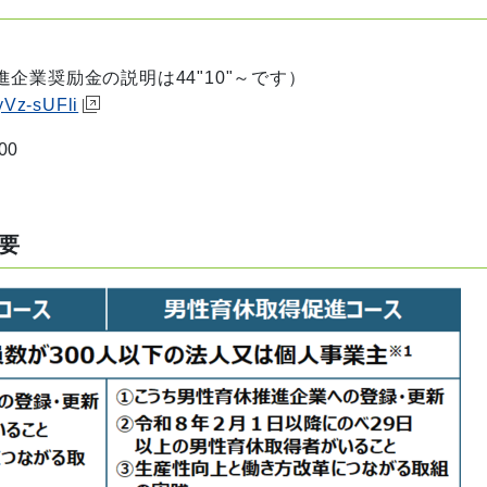
業奨励金の説明は44"10"～です）
yVz-sUFli
00
要