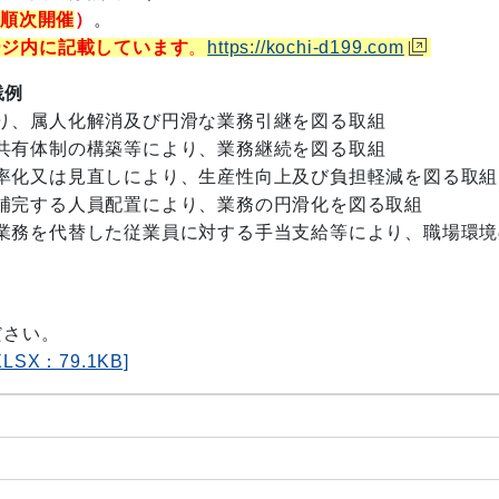
～順次開催
）
。
ージ内に記載しています
。
https://kochi-d199.com
践例
、属人化解消及び円滑な業務引継を図る取組
有体制の構築等により、業務継続を図る取組
化又は見直しにより、生産性向上及び負担軽減を図る取組
完する人員配置により、業務の円滑化を図る取組
務を代替した従業員に対する手当支給等により、職場環境
さい。
X：79.1KB]