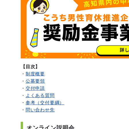
【目次】
・
制度概要
・
公募要領
・
交付申請
・
よくある質問
・
参考（交付要綱）
・
問い合わせ先
オンライン説明会