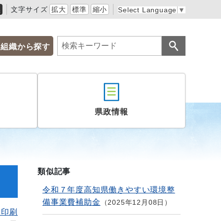
黒
文字サイズ
拡大
標準
縮小
Select Language
▼
組織から探す
県政情報
類似記事
令和７年度高知県働きやすい環境整
備事業費補助金
2025年12月08日
を印刷