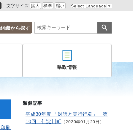
黒
文字サイズ
拡大
標準
縮小
Select Language
▼
組織から探す
県政情報
類似記事
平成30年度 「対話と実行行脚」 第
10回 仁淀川町
2020年01月20日
を印刷