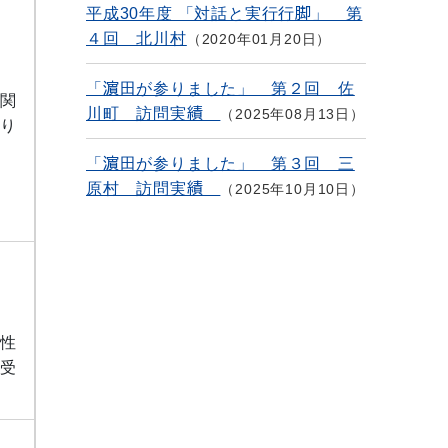
平成30年度 「対話と実行行脚」 第
４回 北川村
2020年01月20日
「濵田が参りました」 第２回 佐
・関
川町 訪問実績
2025年08月13日
おり
「濵田が参りました」 第３回 三
原村 訪問実績
2025年10月10日
活性
を受