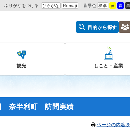
ふりがなをつける
ひらがな
Romaji
背景色
標準
黄
青
目的から探す
観光
しごと・産業
回 奈半利町 訪問実績
ページの内容