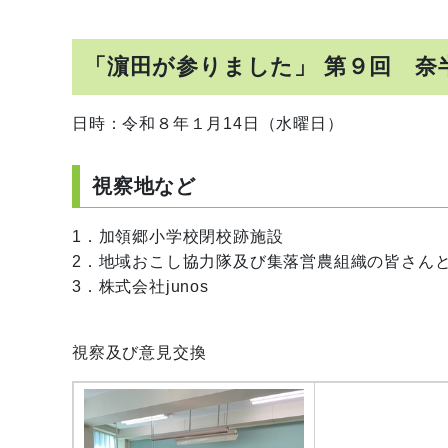
「濵田が参りました」 第９回 奈
日時：令和８年１月14日（水曜日）
視察地など
1．加領郷小学校閉校跡施設
2．地域おこし協力隊及び集落営農組織の皆さん
3．株式会社junos
視察及び意見交換