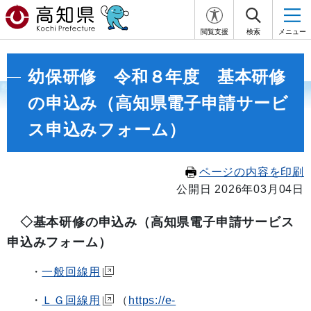
閲覧支援
検索
メニュー
幼保研修 令和８年度 基本研修
の申込み（高知県電子申請サービ
ス申込みフォーム）
ページの内容を印刷
公開日 2026年03月04日
◇基本研修の申込み（高知県電子申請サービス
申込みフォーム）
・
一般回線用
・
ＬＧ回線用
（
https://e-