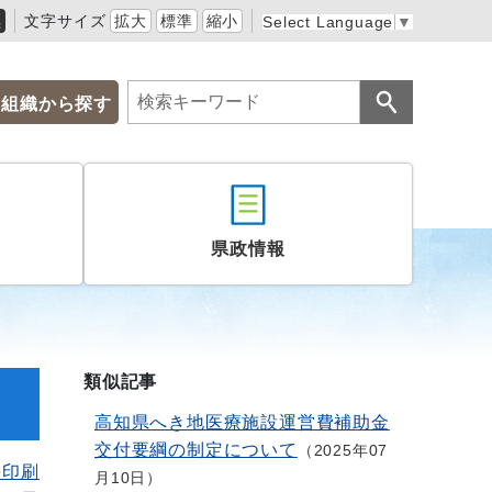
黒
文字サイズ
拡大
標準
縮小
Select Language
▼
組織から探す
県政情報
類似記事
高知県へき地医療施設運営費補助金
交付要綱の制定について
2025年07
を印刷
月10日