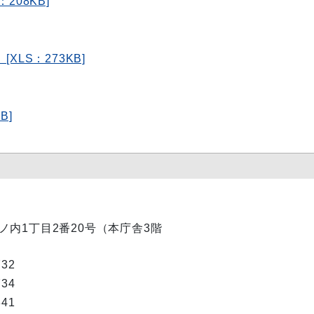
208KB]
）[XLS：273KB]
B]
市丸ノ内1丁目2番20号（本庁舎3階
732
734
341