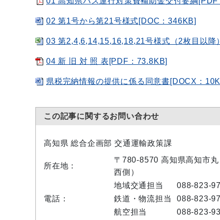
01 高知県バス運行対策費補助金交付要綱[PDF：
02 第1号から第21号様式[DOC：346KB]
03 第2,4,6,14,15,16,18,21号様式（2枚目以降
04 新 旧 対 照 表[PDF：73.8KB]
県税完納情報の提供に係る同意書[DOCX：10K
この記事に関するお問い合わせ
高知県 総合企画部 交通運輸政策課
〒780-8570 高知県高知
所在地：
西側）
地域交通担当
088-823-9
電話：
鉄道・物流担当
088-823-9
航空担当
088-823-9