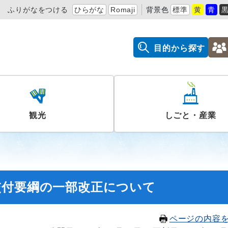
ふりがなをつける
ひらがな
Romaji
背景色
標準
黄
青
目的から探す
観光
しごと・産業
交付要綱の一部改正について
ページの内容