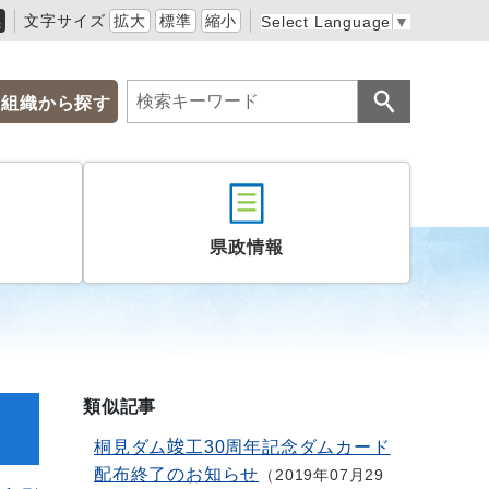
黒
文字サイズ
拡大
標準
縮小
Select Language
▼
組織から探す
県政情報
類似記事
桐見ダム竣工30周年記念ダムカード
配布終了のお知らせ
2019年07月29