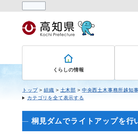
読み上げる
くらしの情報
トップ
組織
土木部
中央西土木事務所越知
カテゴリを全て表示する
桐見ダムでライトアップを行いま