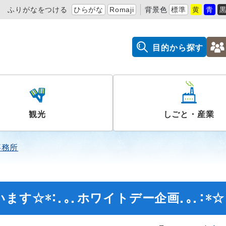
ふりがなをつける
ひらがな
Romaji
背景色
標準
黄
青
目的から探す
観光
しごと・産業
事務所
す☆*:.｡.ホワイトデー企画.｡.:*☆