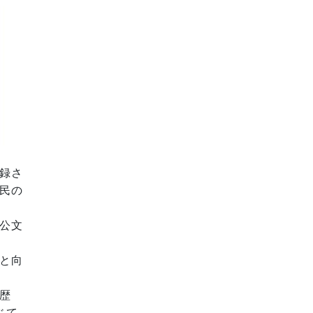
録さ
民の
公文
と向
歴
じて