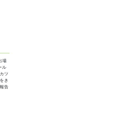
出場
ール
カツ
をき
報告