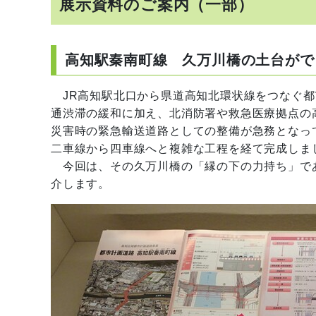
展示資料のご案内（一部）
高知駅秦南町線 久万川橋の土台がで
JR高知駅北口から県道高知北環状線をつなぐ都
通渋滞の緩和に加え、北消防署や救急医療拠点の
災害時の緊急輸送道路としての整備が急務となっ
二車線から四車線へと複雑な工程を経て完成しま
今回は、その久万川橋の「縁の下の力持ち」で
介します。