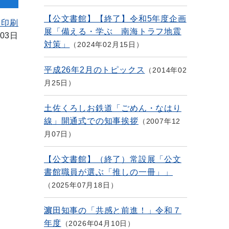
【公文書館】【終了】令和5年度企画
を印刷
展「備える・学ぶ 南海トラフ地震
03日
対策」
2024年02月15日
平成26年2月のトピックス
2014年02
月25日
土佐くろしお鉄道「ごめん・なはり
線」開通式での知事挨拶
2007年12
月07日
【公文書館】（終了）常設展「公文
書館職員が選ぶ「推しの一冊」」
2025年07月18日
濵田知事の「共感と前進！」令和７
年度
2026年04月10日