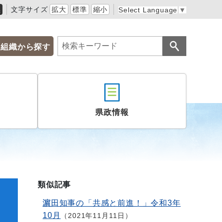
黒
文字サイズ
拡大
標準
縮小
Select Language
▼
組織から探す
県政情報
類似記事
く
濵田知事の「共感と前進！」令和3年
10月
2021年11月11日