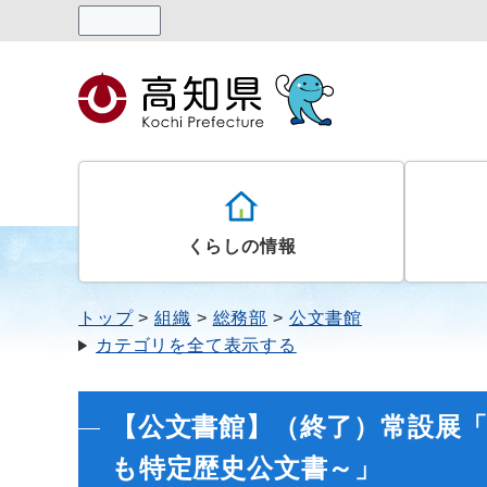
読み上げる
くらしの情報
トップ
組織
総務部
公文書館
カテゴリを全て表示する
【公文書館】（終了）常設展
も特定歴史公文書～」