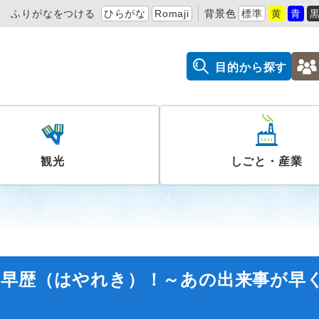
ふりがなをつける
ひらがな
Romaji
背景色
標準
黄
青
目的から探す
観光
しごと・産業
「早歴（はやれき）！～あの出来事が早