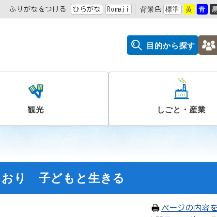
ふりがなをつける
ひらがな
Romaji
背景色
標準
黄
青
目的から探す
観光
しごと・産業
しおり 子どもと生きる
ページの内容