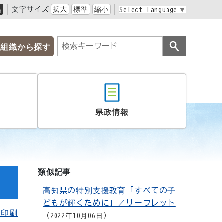
黒
文字サイズ
拡大
標準
縮小
Select Language
▼
組織から探す
県政情報
類似記事
高知県の特別支援教育「すべての子
どもが輝くために」／リーフレット
を印刷
2022年10月06日