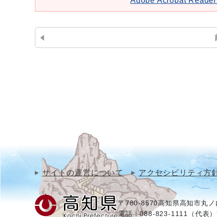
Adobe Acrobat Re
サイトの運営について
アクセシビリティ方
〒780-8570
高知県高知市丸ノ内
電話：088-823-1111（代表）