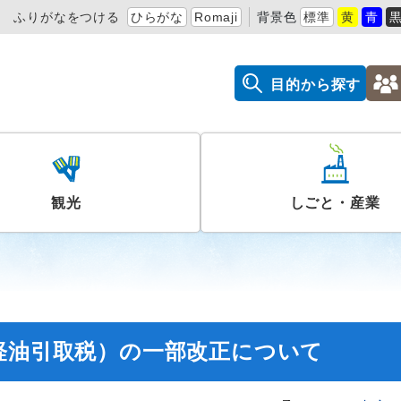
ふりがなをつける
ひらがな
Romaji
背景色
標準
黄
青
目的から探す
観光
しごと・産業
軽油引取税）の一部改正について