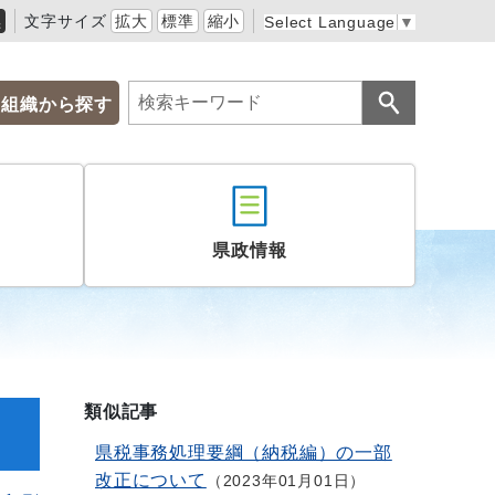
黒
文字サイズ
拡大
標準
縮小
Select Language
▼
組織から探す
県政情報
類似記事
県税事務処理要綱（納税編）の一部
改正について
2023年01月01日