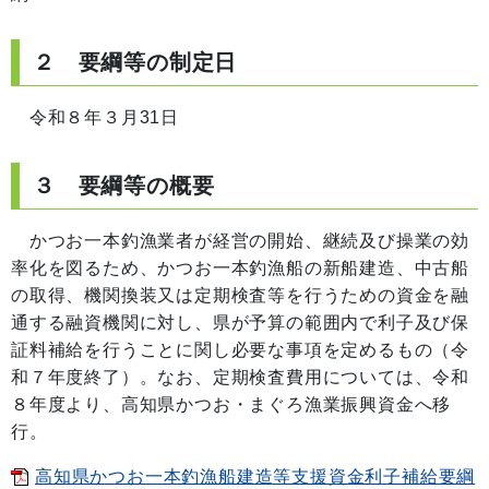
２ 要綱等の制定日
令和８年３月31日
３ 要綱等の概要
かつお一本釣漁業者が経営の開始、継続及び操業の効
率化を図るため、かつお一本釣漁船の新船建造、中古船
の取得、機関換装又は定期検査等を行うための資金を融
通する融資機関に対し、県が予算の範囲内で利子及び保
証料補給を行うことに関し必要な事項を定めるもの（令
和７年度終了）。なお、定期検査費用については、令和
８年度より、高知県かつお・まぐろ漁業振興資金へ移
行。
高知県かつお一本釣漁船建造等支援資金利子補給要綱