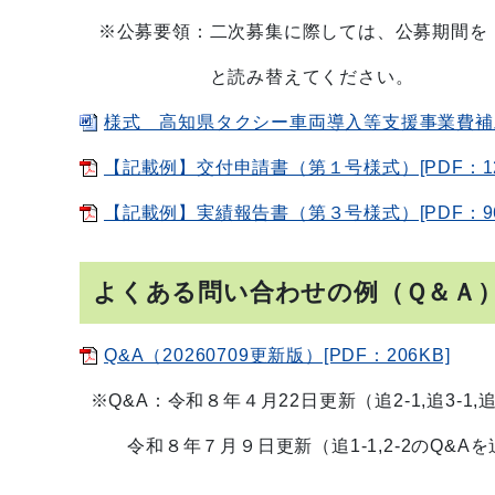
※公募要領：二次募集に際しては、公募期間を「令
と読み替えてください。
様式 高知県タクシー車両導入等支援事業費補助金[
【記載例】交付申請書（第１号様式）[PDF：12
【記載例】実績報告書（第３号様式）[PDF：96.
よくある問い合わせの例（Ｑ＆Ａ
Q&A（20260709更新版）[PDF：206KB]
※Q&A：令和８年４月22日更新（追2-1,追3-1,追3-
令和８年７月９日更新（追1-1,2-2のQ&Aを追記、3