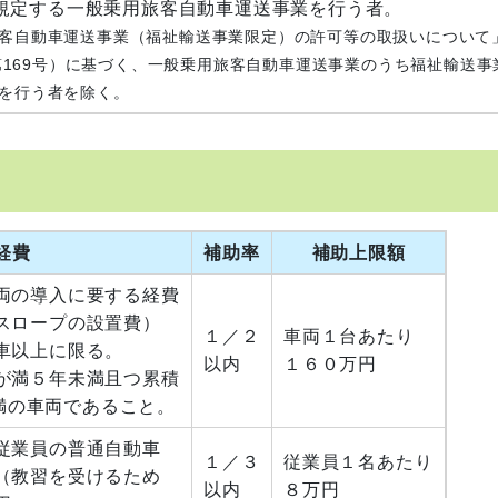
規定する一般乗用旅客自動車運送事業を行う者。
客自動車運送事業（福祉輸送事業限定）の許可等の取扱いについて
第169号）に基づく、一般乗用旅客自動車運送事業のうち福祉輸送事
を行う者を除く。
経費
補助率
補助上限額
両の導入に要する経費
スロープの設置費）
１／２
車両１台あたり
車以上に限る。
以内
１６０万円
が満５年未満且つ累積
未満の車両であること。
従業員の普通自動車
１／３
従業員１名あたり
（教習を受けるため
以内
８万円