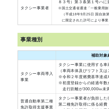
８３号）第３条第１号ハに
タクシー事業者
※国土交通省通達「一般乗用旅
（平成18年9月25日 国自旅
に限定された許可により事業
事業種別
補助対象
タクシー事業に使用する車
（車両本体及びリフト又は
タクシー車両導入
※令和２年度燃費基準達成
事業
※初度登録からの経過年数
走行距離が300,000㎞
タクシー事業者が負担した
普通自動車第二種
第二種免許取得に係る経費
免許取得支援事業