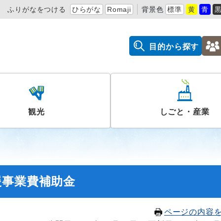
ふりがなをつける
ひらがな
Romaji
背景色
標準
黄
青
目的から探す
観光
しごと・産業
援事業費補助金
ページの内容