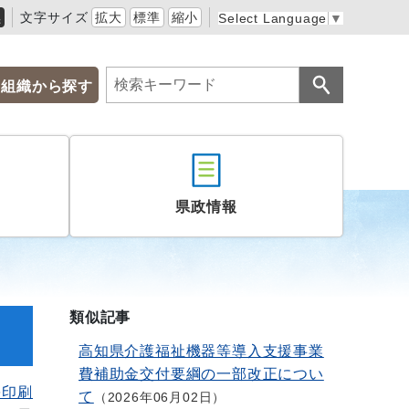
黒
文字サイズ
拡大
標準
縮小
Select Language
▼
組織から探す
県政情報
類似記事
高知県介護福祉機器等導入支援事業
費補助金交付要綱の一部改正につい
を印刷
て
2026年06月02日