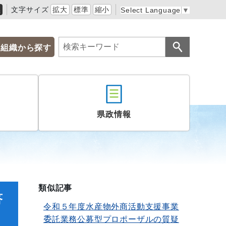
黒
文字サイズ
拡大
標準
縮小
Select Language
▼
組織から探す
県政情報
類似記事
答
令和５年度水産物外商活動支援事業
委託業務公募型プロポーザルの質疑