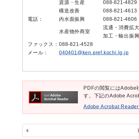
資源・生産
088-821-4829
構造改善
088-821-4613
電話：
内水面振興
088-821-4606
流通・消費拡
水産物外商室
加工・輸出振
ファックス：
088-821-4528
メール：
040401@ken.pref.kochi.lg.jp
PDFの閲覧にはAdobe社
す。下記のAdobe Ac
Adobe Acrobat Re