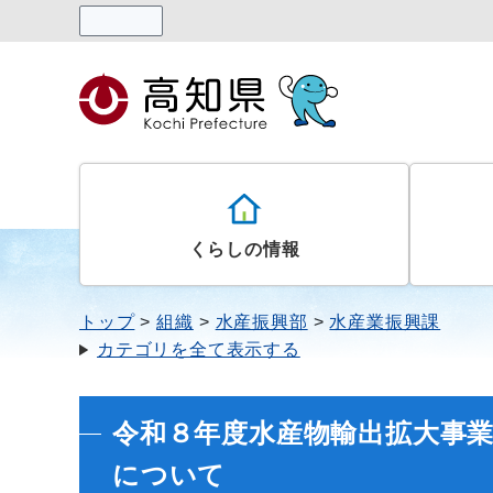
読み上げる
くらしの情報
トップ
組織
水産振興部
水産業振興課
カテゴリを全て表示する
令和８年度水産物輸出拡大事
について