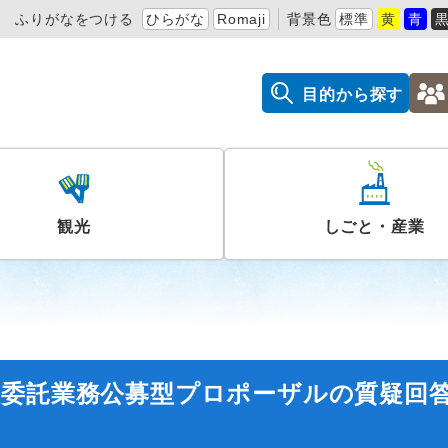
ふりがなをつける
ひらがな
Romaji
背景色
標準
黄
青
目的から探す
観光
しごと・産業
業委託業務公募型プロポーザルの質疑回