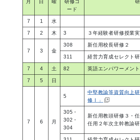
月
日
曜
研修コ
ード
7
1
水
7
2
木
3
３年経験者研修授業
308
新任用校長研修２
7
3
金
311
経営力育成セレクト
7
4
土
82
英語エンパワーメン
7
5
日
中堅教諭等資質向上
5
修Ⅰ」
305・
新任用教頭研修３・
302・
7
6
月
任用２年次主幹教諭
304
311
経営力育成セレクト研