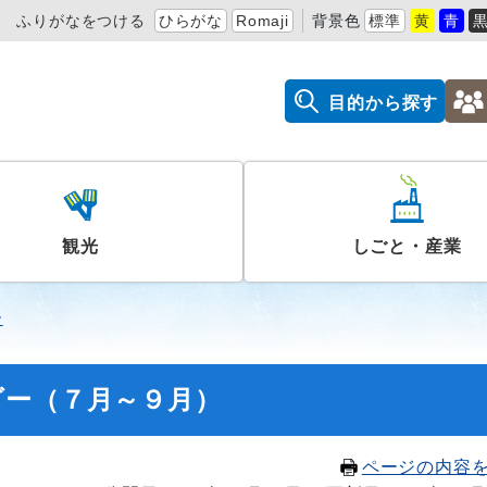
ふりがなをつける
ひらがな
Romaji
背景色
標準
黄
青
目的から探す
観光
しごと・産業
ー
ダー（７月～９月）
ページの内容