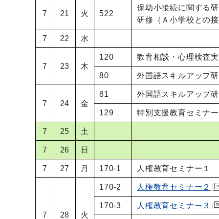
保幼小接続に関する
7
21
火
522
研修（Ａ小学校との
7
22
水
120
教育相談・心理検査
7
23
木
80
外国語スキルアップ
81
外国語スキルアップ研
7
24
金
129
特別支援教育セミナ
7
25
土
7
26
日
7
27
月
170-1
人権教育セミナー１
170-2
人権教育セミナー２
170-3
人権教育セミナー３
7
28
火