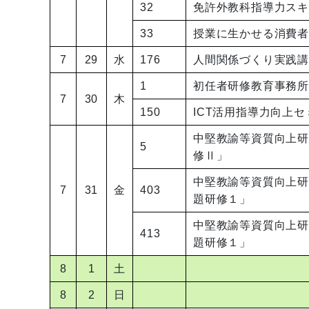
32
免許外教科指導力ス
33
授業に生かせる消費
7
29
水
176
人間関係づくり実践
1
初任者研修教育事務
7
30
木
150
ICT活用指導力向上セ
中堅教諭等資質向上
5
修Ⅱ」
中堅教諭等資質向上
7
31
金
403
題研修１」
中堅教諭等資質向上
413
題研修１」
8
1
土
8
2
日