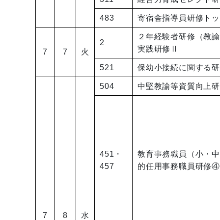
483
寄宿舎指導員研修ト
２年経験者研修（教
2
実践研修Ⅱ
7
7
火
521
保幼小接続に関する
504
中堅教諭等資質向上
451・
教育事務職員（小・
457
的任用事務職員研修
7
8
水