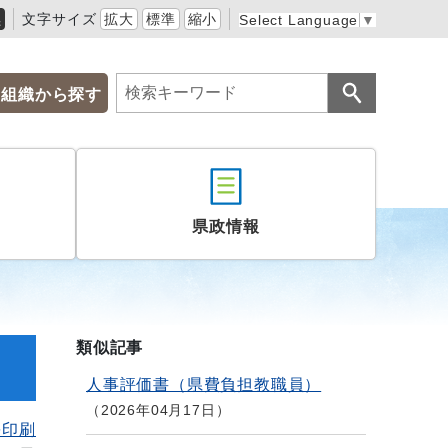
黒
文字サイズ
拡大
標準
縮小
Select Language
▼
組織から探す
県政情報
類似記事
人事評価書（県費負担教職員）
2026年04月17日
を印刷