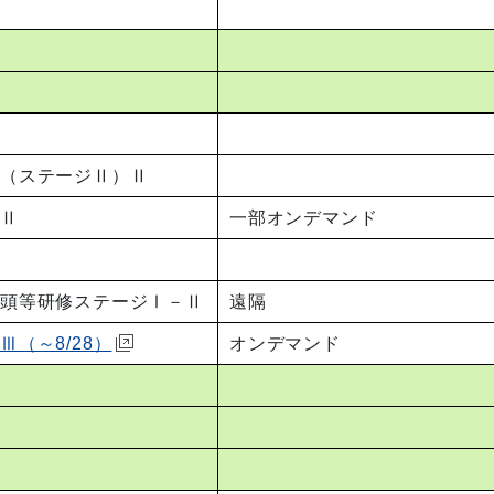
修（ステージⅡ）Ⅱ
－Ⅱ
一部オンデマンド
教頭等研修ステージⅠ－Ⅱ
遠隔
（～8/28）
オンデマンド