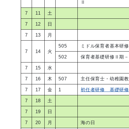
Ⅱ
7
11
土
7
12
日
7
13
月
505
ミドル保育者基本研
7
14
火
502
保育者基礎研修Ⅱ期
7
15
水
7
16
木
507
主任保育士・幼稚園
7
17
金
1
初任者研修 基礎研修Ⅲ
7
18
土
7
19
日
7
20
月
海の日