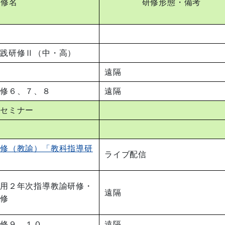
研修名
研修形態・備考
実践研修Ⅱ（中・高）
遠隔
研修６、７、８
遠隔
トセミナー
研修（教諭）「教科指導研
ライブ配信
任用２年次指導教諭研修・
遠隔
研修
修９、１０
遠隔