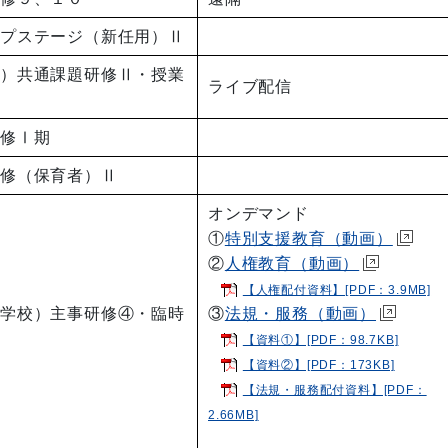
ップステージ（新任用）Ⅱ
諭）共通課題研修Ⅱ・授業
ライブ配信
研修Ⅰ期
研修（保育者）Ⅱ
オンデマンド
①
特別支援教育（動画）
②
人権教育（動画）
【人権配付資料】[PDF：3.9MB]
中学校）主事研修④・臨時
③
法規・服務（動画）
④
【資料①】[PDF：98.7KB]
【資料②】[PDF：173KB]
【法規・服務配付資料】[PDF：
2.66MB]