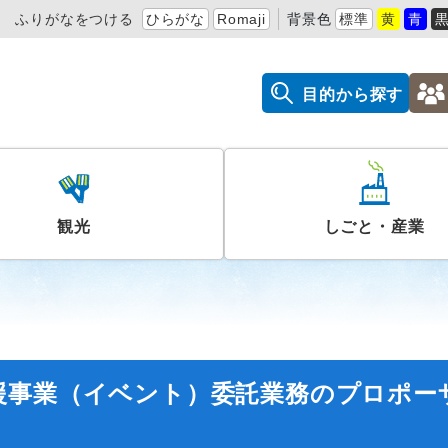
ふりがなをつける
ひらがな
Romaji
背景色
標準
黄
青
目的から探す
観光
しごと・産業
援事業（イベント）委託業務のプロポー