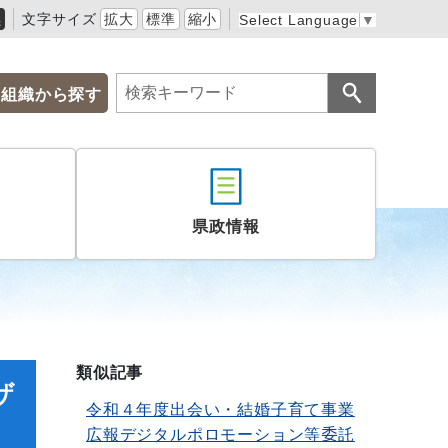
黒
文字サイズ
拡大
標準
縮小
Select Language
▼
組織から探す
県政情報
類似記事
ザ
令和４年度出会い・結婚子育て事業
広報デジタルポロモーション等委託