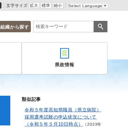
黒
文字サイズ
拡大
標準
縮小
Select Language
▼
組織から探す
県政情報
類似記事
込
令和５年度高知県職員（県立病院）
採用選考試験の申込状況について
（令和５年５月10日時点）
2023年