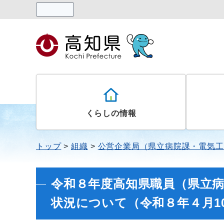
読み上げる
くらしの情報
トップ
組織
公営企業局（県立病院課・電気工
令和８年度高知県職員（県立
状況について（令和８年４月1