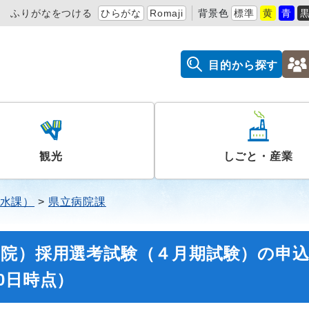
ふりがなをつける
ひらがな
Romaji
背景色
標準
黄
青
目的から探す
観光
しごと・産業
水課）
県立病院課
病院）採用選考試験（４月期試験）の申
0日時点）