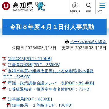
閲覧支援
検索
メニュー
令和８年度４月１日付人事異動
ページの内容を印刷
公開日 2026年03月18日
更新日 2026年03月18日
知事談話[PDF：110KB]
記者発表資料[PDF：339KB]
令和８年度の組織改正等による体制強化の概要
[PDF：325KB]
庁議・政策調整会議メンバー表[PDF：89.4KB]
１等級退職者・役職定年者名簿[PDF：72KB]
知事部局[PDF：680KB]
知事部局 １等級[PDF：108KB]