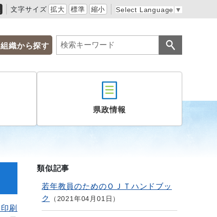
黒
文字サイズ
拡大
標準
縮小
Select Language
▼
組織から探す
県政情報
類似記事
若年教員のためのＯＪＴハンドブッ
ク
2021年04月01日
を印刷