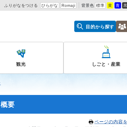
ふりがなをつける
ひらがな
Romaji
背景色
標準
黄
青
目的から探す
観光
しごと・産業
ー
の概要
ページの内容