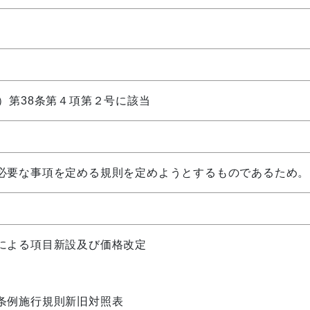
）第38条第４項第２号に該当
必要な事項を定める規則を定めようとするものであるため。
による項目新設及び価格改定
条例施行規則新旧対照表