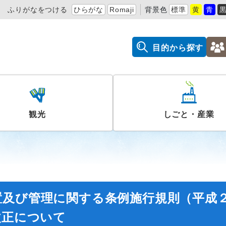
ふりがなをつける
ひらがな
Romaji
背景色
標準
黄
青
目的から探す
観光
しごと・産業
置及び管理に関する条例施行規則（平成
改正について