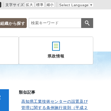
黒
文字サイズ
拡大
標準
縮小
Select Language
▼
組織から探す
県政情報
類似記事
２
高知県工業技術センターの設置及び
管理に関する条例施行規則（平成２