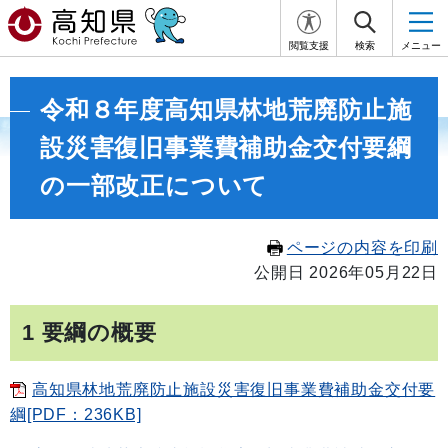
閲覧支援
検索
メニュー
令和８年度高知県林地荒廃防止施
設災害復旧事業費補助金交付要綱
の一部改正について
ページの内容を印刷
公開日 2026年05月22日
1 要綱の概要
高知県林地荒廃防止施設災害復旧事業費補助金交付要
綱[PDF：236KB]