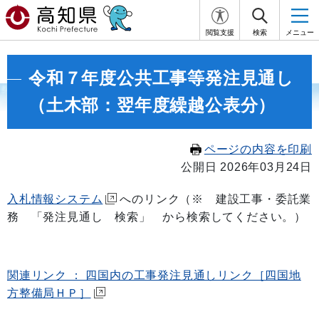
閲覧支援
検索
メニュー
令和７年度公共工事等発注見通し
（土木部：翌年度繰越公表分）
ページの内容を印刷
公開日 2026年03月24日
入札情報システム
へのリンク（※ 建設工事・委託業
務 「発注見通し 検索」 から検索してください。）
関連リンク ： 四国内の工事発注見通しリンク［四国地
方整備局ＨＰ］