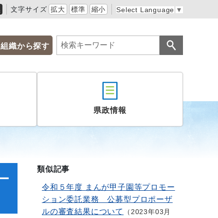
黒
文字サイズ
拡大
標準
縮小
Select Language
▼
組織から探す
県政情報
類似記事
ー
令和５年度 まんが甲子園等プロモー
ション委託業務 公募型プロポーザ
ルの審査結果について
2023年03月