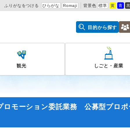
ふりがなをつける
ひらがな
Romaji
背景色
標準
黄
青
目的から探す
観光
しごと・産業
プロモーション委託業務 公募型プロポ