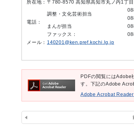
所在地：
〒780-8570 高知県高知市丸ノ内1丁
08
調整・文化芸術担当
08
電話：
まんが担当
08
ファックス：
08
メール：
140201@ken.pref.kochi.lg.jp
PDFの閲覧にはAdobe社
す。下記のAdobe Ac
Adobe Acrobat Re