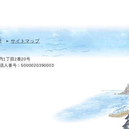
針
サイトマップ
1丁目2番20号
法人番号：5000020390003