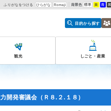
ふりがなをつける
ひらがな
Romaji
背景色
標準
黄
青
目的から探す
観光
しごと・産業
力開発審議会（Ｒ８.２.１８）