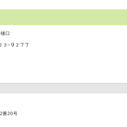
、樋口
８２３−９２７７
2番20号
3