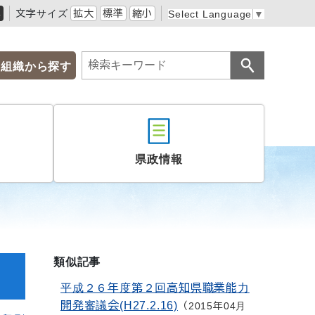
黒
文字サイズ
拡大
標準
縮小
Select Language
▼
組織から探す
県政情報
類似記事
平成２６年度第２回高知県職業能力
開発審議会(H27.2.16)
2015年04月