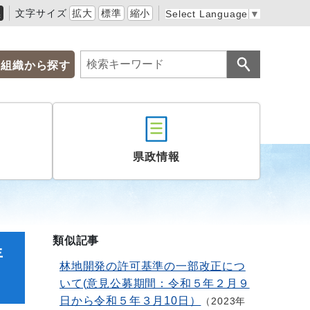
黒
文字サイズ
拡大
標準
縮小
Select Language
▼
組織から探す
県政情報
類似記事
年
林地開発の許可基準の一部改正につ
いて(意見公募期間：令和５年２月９
日から令和５年３月10日）
2023年