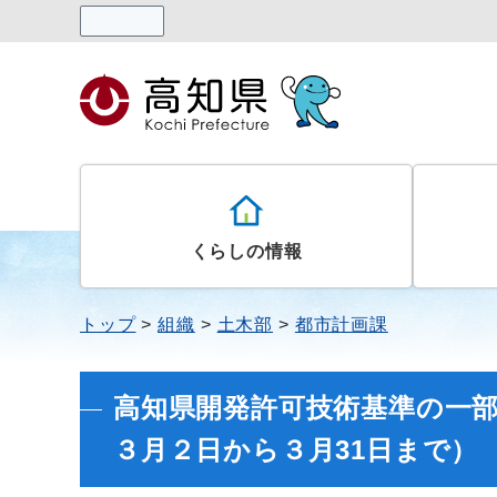
読み上げる
くらしの情報
トップ
組織
土木部
都市計画課
高知県開発許可技術基準の一
３月２日から３月31日まで）