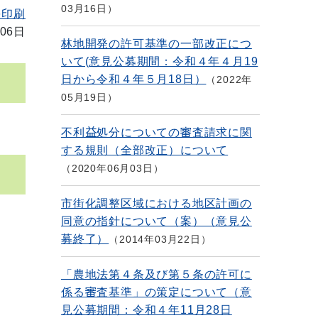
03月16日
を印刷
06日
林地開発の許可基準の一部改正につ
いて(意見公募期間：令和４年４月19
日から令和４年５月18日）
2022年
05月19日
不利益処分についての審査請求に関
する規則（全部改正）について
2020年06月03日
市街化調整区域における地区計画の
同意の指針について（案）（意見公
募終了）
2014年03月22日
「農地法第４条及び第５条の許可に
係る審査基準」の策定について（意
見公募期間：令和４年11月28日