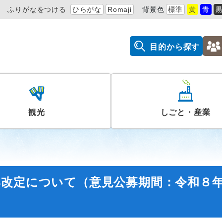
ふりがなをつける
ひらがな
Romaji
背景色
標準
黄
青
目的から探す
観光
しごと・産業
部改定について（意見公募期間：令和８