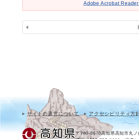
Adobe Acrobat Re
サイトの運営について
アクセシビリティ方
〒780-8570
高知県高知市丸ノ内