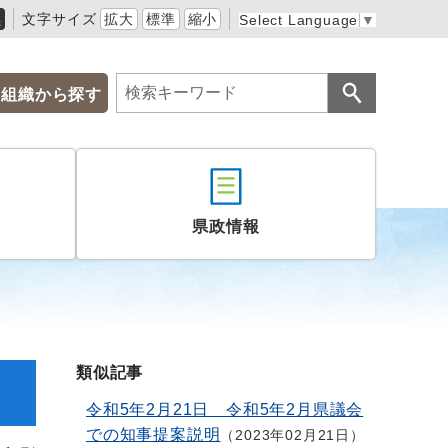
黒
文字サイズ
拡大
標準
縮小
Select Language
▼
組織から探す
県政情報
類似記事
令和5年2月21日 令和5年2月県議会
での知事提案説明
2023年02月21日