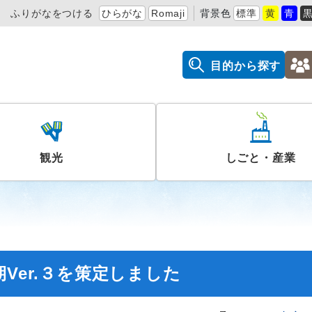
ふりがなをつける
ひらがな
Romaji
背景色
標準
黄
青
目的から探す
観光
しごと・産業
Ver.３を策定しました