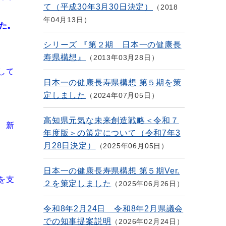
て（平成30年3月30日決定）
2018
年04月13日
た。
シリーズ 『第２期 日本一の健康長
寿県構想』
2013年03月28日
して
日本一の健康長寿県構想 第５期を策
定しました
2024年07月05日
高知県元気な未来創造戦略＜令和７
、新
年度版＞の策定について（令和7年3
月28日決定）
2025年06月05日
日本一の健康長寿県構想 第５期Ver.
を支
２を策定しました
2025年06月26日
令和8年2月24日 令和8年2月県議会
での知事提案説明
2026年02月24日