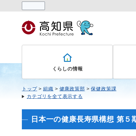
読み上げる
くらしの情報
トップ
組織
健康政策部
保健政策課
カテゴリを全て表示する
日本一の健康長寿県構想 第５期