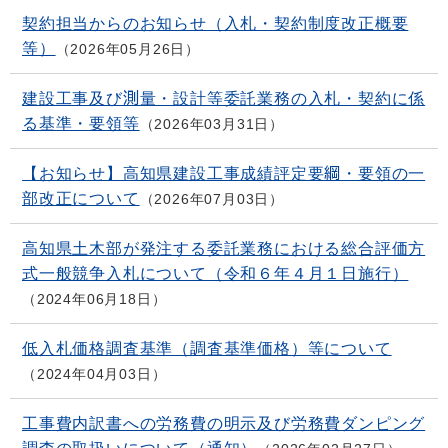
契約担当からのお知らせ（入札・契約制度改正概要
等）
2026年05月26日
建設工事及び測量・設計等委託業務の入札・契約に係
る基準・要領等
2026年03月31日
【お知らせ】高知県建設工事成績評定要綱・要領の一
部改正について
2026年07月03日
高知県土木部が発注する委託業務における総合評価方
式一般競争入札について（令和６年４月１日施行）
2024年06月18日
低入札価格調査基準（調査基準価格）等について
2024年04月03日
工事費内訳書への労務費の明示及び労務費ダンピング