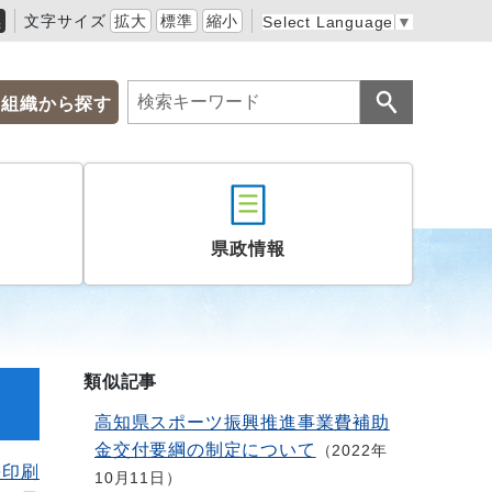
黒
文字サイズ
拡大
標準
縮小
Select Language
▼
組織から探す
県政情報
類似記事
高知県スポーツ振興推進事業費補助
金交付要綱の制定について
2022年
を印刷
10月11日