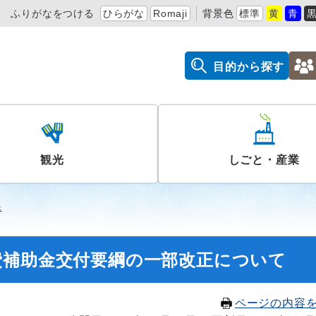
ふりがなをつける
ひらがな
Romaji
背景色
標準
黄
青
目的から探す
観光
しごと・産業
課
費補助金交付要綱の一部改正について
ページの内容