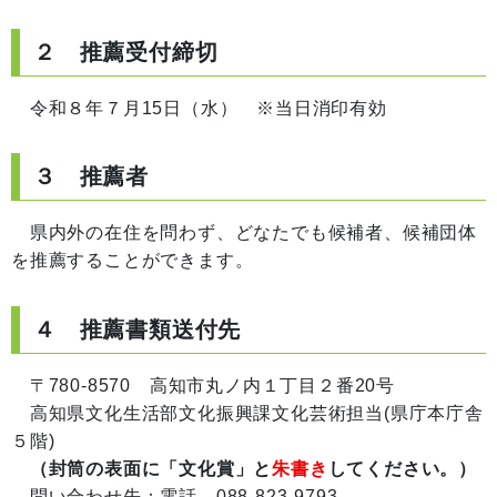
２ 推薦受付締切
令和８年７月15日（水） ※当日消印有効
３ 推薦者
県内外の在住を問わず、どなたでも候補者、候補団体
を推薦することができます。
４ 推薦書類送付先
〒780-8570 高知市丸ノ内１丁目２番20号
高知県文化生活部文化振興課文化芸術担当(県庁本庁舎
５階)
（封筒の表面に「文化賞」と
朱書き
してください。）
問い合わせ先：電話 088-823-9793