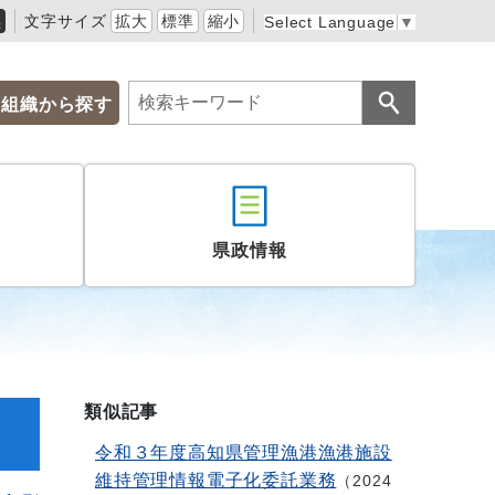
黒
文字サイズ
拡大
標準
縮小
Select Language
▼
組織から探す
県政情報
類似記事
令和３年度高知県管理漁港漁港施設
維持管理情報電子化委託業務
2024