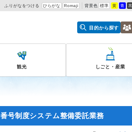
ふりがなをつける
ひらがな
Romaji
背景色
標準
黄
青
目的から探す
観光
しごと・産業
税番号制度システム整備委託業務