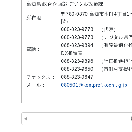
高知県 総合企画部 デジタル政策課
〒780-0870 高知市本町4丁
所在地：
階）
088-823-9773
（代表）
088-823-9773
（デジタル県
088-823-9894
（調達最適化
電話：
DX推進室
088-823-9896
（計画推進担
088-823-9650
（市町村支援
ファックス：
088-823-9647
メール：
080501@ken.pref.kochi.lg.jp