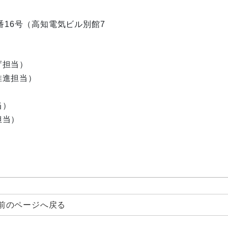
目1番16号（高知電気ビル別館7
庁担当）
推進担当）
当）
担当）
前のページへ戻る