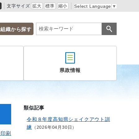
黒
文字サイズ
拡大
標準
縮小
Select Language
▼
組織から探す
県政情報
類似記事
令和８年度高知県シェイクアウト訓
練
2026年04月30日
を印刷