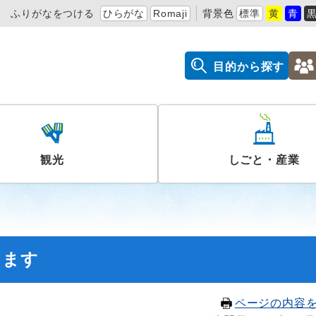
ふりがなをつける
ひらがな
Romaji
背景色
標準
黄
青
目的から探す
観光
しごと・産業
します
ページの内容