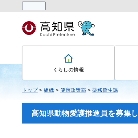
読み上げる
くらしの情報
トップ
組織
健康政策部
薬務衛生課
高知県動物愛護推進員を募集