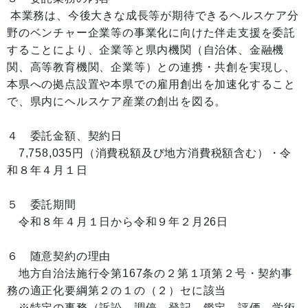
本業務は、今後大きな成長等が期待できるヘルスケア分
野のベンチャー企業等の事業化に向けた伴走支援を委託
することにより、企業等と県内機関（自治体、金融機
関、高等教育機関、企業等）との連携・共創を実現し、
本県への拠点設置や本県での雇用創出を加速化すること
で、県内にヘルスケア産業の創出を図る。
４ 委託金額、契約日
7,758,035円（消費税額及び地方消費税額含む）・令
和８年４月１日
５ 委託期間
令和８年４月１日から令和９年２月26日
６ 随意契約の理由
地方自治法施行令第167条の２第１項第２号・契約事
務の適正化要綱第２の１の（２）セに該当
※特定の事務（訴訟、調停、登記、鑑定、評価、学術