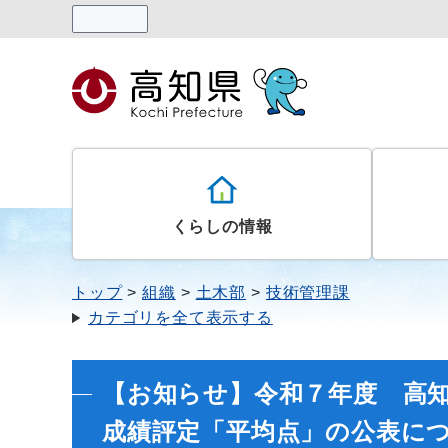
読み上げる
くらしの情報
トップ
組織
土木部
技術管理課
カテゴリを全て表示する
【お知らせ】令和７年度 高
成績評定「平均点」の公表に