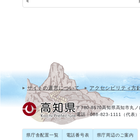
サイトの運営について
アクセシビリティ方
〒780-8570
高知県高知市丸ノ内
電話：088-823-1111（代表）
県庁舎配置一覧
電話番号表
県庁周辺のご案内