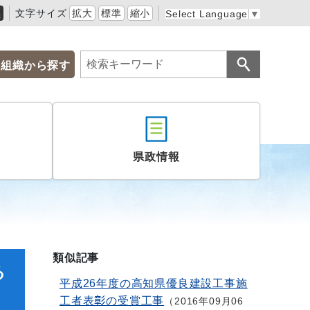
黒
文字サイズ
拡大
標準
縮小
Select Language
▼
組織から探す
県政情報
類似記事
る
平成26年度の高知県優良建設工事施
工者表彰の受賞工事
2016年09月06