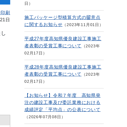
日
を印刷
施工パッケージ型積算方式の留意点
21日
に関するお知らせ
2023年11月01日
表し
平成27年度高知県優良建設工事施工
者表彰の受賞工事について
2023年
02月17日
平成28年度高知県優良建設工事施工
者表彰の受賞工事について
2023年
02月17日
【お知らせ】令和７年度 高知県発
注の建設工事及び委託業務における
成績評定「平均点」の公表について
2026年07月08日