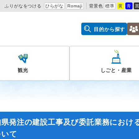
ふりがなをつける
ひらがな
Romaji
背景色
標準
黄
青
目的から探す
観光
しごと・産業
知県発注の建設工事及び委託業務におけ
ついて