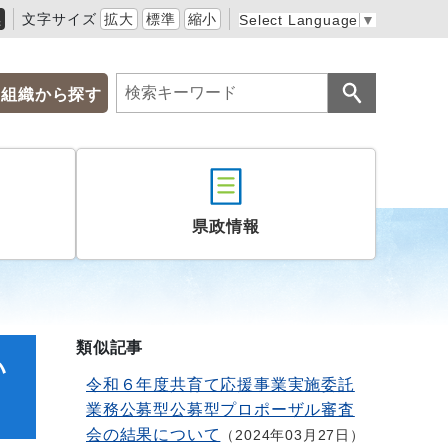
黒
文字サイズ
拡大
標準
縮小
Select Language
▼
組織から探す
県政情報
類似記事
い
令和６年度共育て応援事業実施委託
業務公募型公募型プロポーザル審査
会の結果について
2024年03月27日