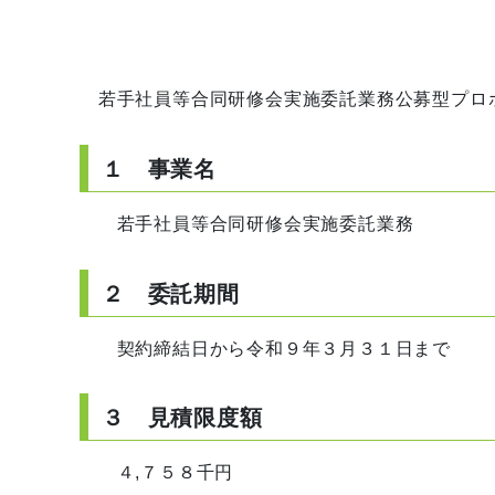
若手社員等合同研修会実施委託業務公募型プロ
１ 事業名
若手社員等合同研修会実施委託業務
２ 委託期間
契約締結日から令和９年３月３１日まで
３ 見積限度額
４,７５８千円