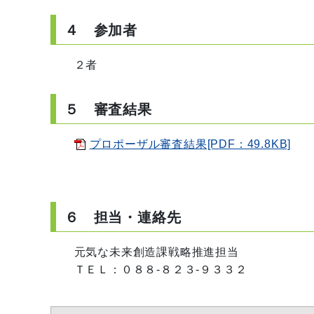
４ 参加者
２者
５ 審査結果
プロポーザル審査結果[PDF：49.8KB]
６ 担当・連絡先
元気な未来創造課戦略推進担当
ＴＥＬ：０８８‐８２３‐９３３２