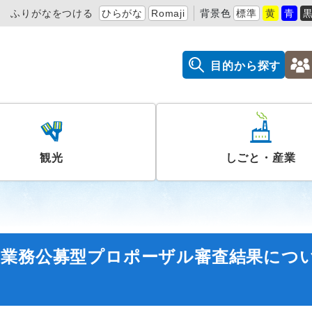
ふりがなをつける
ひらがな
Romaji
背景色
標準
黄
青
目的から探す
観光
しごと・産業
託業務公募型プロポーザル審査結果につ