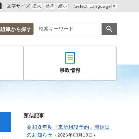
黒
文字サイズ
拡大
標準
縮小
Select Language
▼
組織から探す
県政情報
類似記事
令和８年度『来所相談予約』開始日
のお知らせ
2026年03月19日