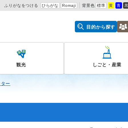
ふりがなをつける
ひらがな
Romaji
背景色
標準
黄
青
目的から探す
観光
しごと・産業
ンター