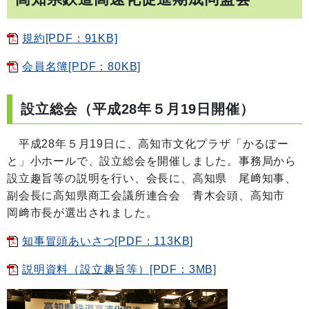
規約[PDF：91KB]
会員名簿[PDF：80KB]
設立総会（平成28年５月19日開催）
平成28年５月19日に、高知市文化プラザ「かるぽー
と」小ホールで、設立総会を開催しました。事務局から
設立趣旨等の説明を行い、会長に、高知県 尾﨑知事、
副会長に高知県商工会議所連合会 青木会頭、高知市
岡﨑市長が選出されました。
知事冒頭あいさつ[PDF：113KB]
説明資料（設立趣旨等）[PDF：3MB]