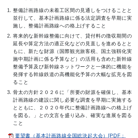
整備計画路線の未着工区間の見通しをつけることと
並行して、基本計画路線に係る法定調査を早期に実
施し、整備計画路線への格上げすること
将来的な新幹線整備に向けて、貸付料の徴収期間の
延長や算定方法の適正化などの見直しを進めるとと
もに、新たな財源（国際観光旅客税、国土強靱化実
施中期計画に係る予算など）の活用も含めた新幹線
整備予算及び新幹線ネットワークと一体的に機能を
発揮する幹線鉄道の高機能化予算の大幅な拡充を図
ること
骨太の方針２０２６に「所要の財源を確保し、基本
計画路線の建設に関し必要な調査を早期に実施する
とともに、２０２０年代に整備計画路線への格上げ
を図る。」との文言を盛り込み、確実な進展を図る
こと
要望書（基本計画路線全国総決起大会）[PDF：