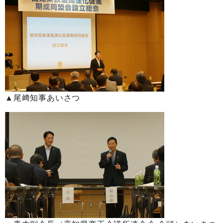
▲尾﨑知事あいさつ