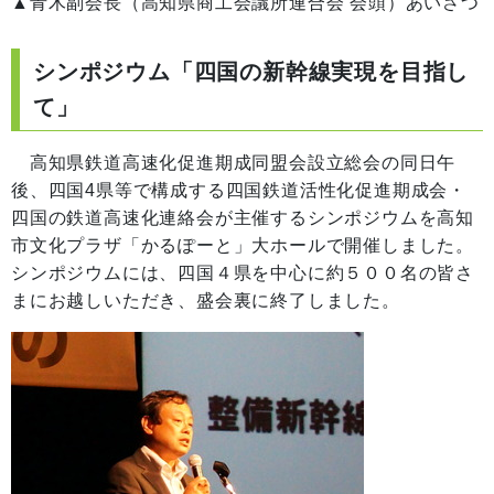
▲青木副会長（高知県商工会議所連合会 会頭）あいさつ
シンポジウム「四国の新幹線実現を目指し
て」
高知県鉄道高速化促進期成同盟会設立総会の同日午
後、四国4県等で構成する四国鉄道活性化促進期成会・
四国の鉄道高速化連絡会が主催するシンポジウムを高知
市文化プラザ「かるぽーと」大ホールで開催しました。
シンポジウムには、四国４県を中心に約５００名の皆さ
まにお越しいただき、盛会裏に終了しました。