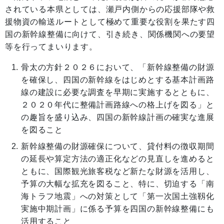
されている本県としては、瀬戸内側からの応援部隊や救
援物資の輸送ルートとして極めて重要な役割を果たす四
国の新幹線整備に向けて、引き続き、関係機関への要望
等を行ってまいります。
骨太の方針２０２６において、「新幹線整備の財源
を確保し、四国の新幹線をはじめとする基本計画路
線の建設に必要な調査を早期に実施するとともに、
２０２０年代に整備計画路線への格上げを図る」と
の趣旨を盛り込み、四国の新幹線計画の確実な進展
を図ること
新幹線整備の財源確保について、貸付料の徴収期間
の延長や算定方法の適正化などの見直しを進めると
ともに、国際観光旅客税など新たな財源を活用し、
予算の大幅な拡充を図ること、特に、切迫する「南
海トラフ地震」への対策として「第一次国土強靱化
実施中期計画」に係る予算を四国の新幹線整備にも
活用すること