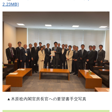
2.23MB]
▲木原稔内閣官房長官への要望書手交写真