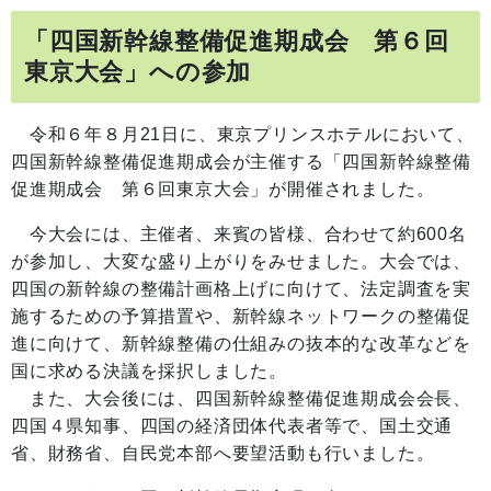
「四国新幹線整備促進期成会 第６回
東京大会」への参加
令和６年８月21日に、東京プリンスホテルにおいて、
四国新幹線整備促進期成会が主催する「四国新幹線整備
促進期成会 第６回東京大会」が開催されました。
今大会には、主催者、来賓の皆様、合わせて約600名
が参加し、大変な盛り上がりをみせました。大会では、
四国の新幹線の整備計画格上げに向けて、法定調査を実
施するための予算措置や、新幹線ネットワークの整備促
進に向けて、新幹線整備の仕組みの抜本的な改革などを
国に求める決議を採択しました。
また、大会後には、四国新幹線整備促進期成会会長、
四国４県知事、四国の経済団体代表者等で、国土交通
省、財務省、自民党本部へ要望活動も行いました。