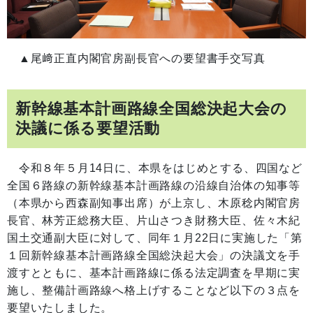
▲尾﨑正直内閣官房副長官への要望書手交写真
新幹線基本計画路線全国総決起大会の
決議に係る要望活動
令和８年５月14日に、本県をはじめとする、四国など
全国６路線の新幹線基本計画路線の沿線自治体の知事等
（本県から西森副知事出席）が上京し、木原稔内閣官房
長官、林芳正総務大臣、片山さつき財務大臣、佐々木紀
国土交通副大臣に対して、同年１月22日に実施した「第
１回新幹線基本計画路線全国総決起大会」の決議文を手
渡すとともに、基本計画路線に係る法定調査を早期に実
施し、整備計画路線へ格上げすることなど以下の３点を
要望いたしました。