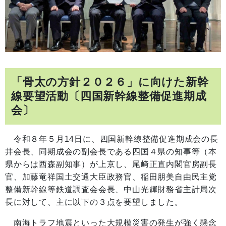
「骨太の方針２０２６」に向けた新幹
線要望活動〔四国新幹線整備促進期成
会〕
令和８年５月14日に、四国新幹線整備促進期成会の長
井会長、同期成会の副会長である四国４県の知事等（本
県からは西森副知事）が上京し、尾﨑正直内閣官房副長
官、加藤竜祥国土交通大臣政務官、稲田朋美自由民主党
整備新幹線等鉄道調査会会長、中山光輝財務省主計局次
長に対して、主に以下の３点を要望しました。
南海トラフ地震といった大規模災害の発生が強く懸念