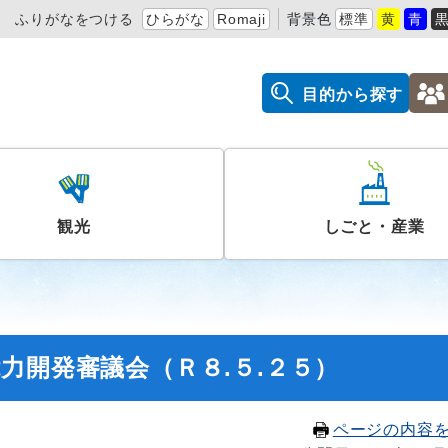
ふりがなをつける
ひらがな
Romaji
背景色
標準
黄
青
目的から探す
観光
しごと・産業
力開発審議会（Ｒ８.５.２５）
ページの内容