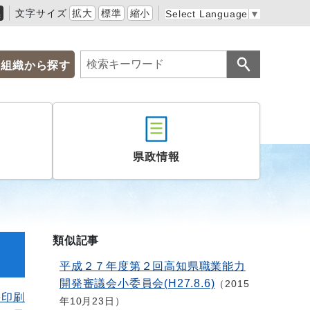
黒
文字サイズ
拡大
標準
縮小
Select Language
▼
組織から探す
県政情報
類似記事
平成２７年度第２回高知県職業能力
開発審議会小委員会(H27.8.6)
2015
を印刷
年10月23日