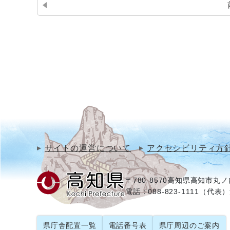
サイトの運営について
アクセシビリティ方
〒780-8570
高知県高知市丸ノ内
電話：088-823-1111（代表）
県庁舎配置一覧
電話番号表
県庁周辺のご案内