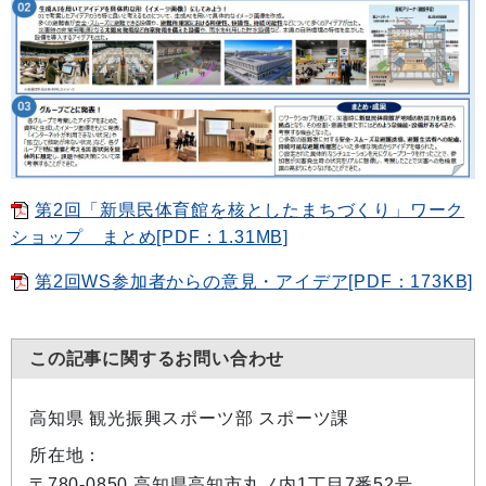
第2回「新県民体育館を核としたまちづくり」ワーク
ショップ まとめ[PDF：1.31MB]
第2回WS参加者からの意見・アイデア[PDF：173KB]
この記事に関するお問い合わせ
高知県 観光振興スポーツ部 スポーツ課
所在地：
〒780-0850 高知県高知市丸ノ内1丁目7番52号