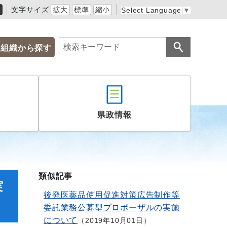
黒
文字サイズ
拡大
標準
縮小
Select Language
▼
組織から探す
県政情報
類似記事
実
後発医薬品使用促進対策広告制作等
委託業務公募型プロポーザルの実施
について
2019年10月01日