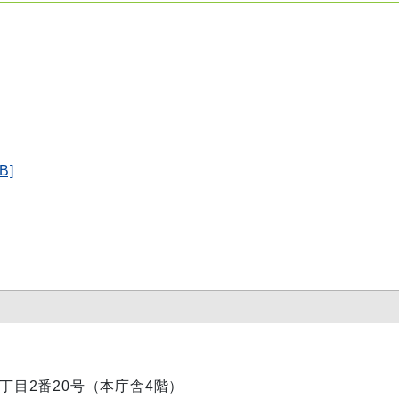
B]
内1丁目2番20号（本庁舎4階）