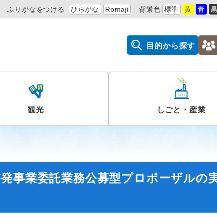
ふりがなをつける
ひらがな
Romaji
背景色
標準
黄
青
目的から探す
観光
しごと・産業
啓発事業委託業務公募型プロポーザルの