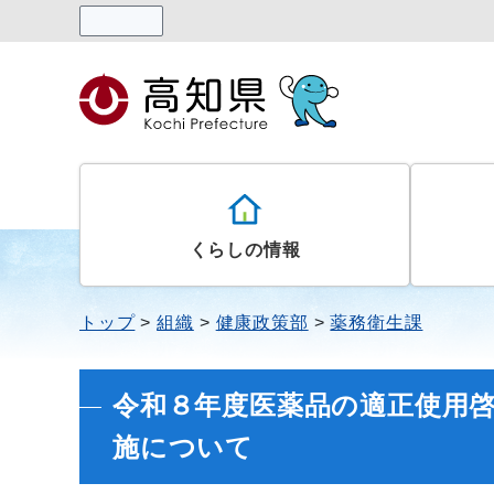
読み上げる
くらしの情報
トップ
組織
健康政策部
薬務衛生課
令和８年度医薬品の適正使用
施について