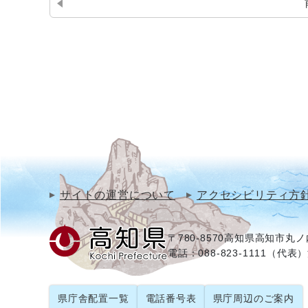
サイトの運営について
アクセシビリティ方
〒780-8570
高知県高知市丸ノ内
電話：088-823-1111（代表）
県庁舎配置一覧
電話番号表
県庁周辺のご案内